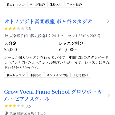
個人レッスン
初心者歓迎
体験あり
子ども歓迎
オトノアジト音楽教室 市ヶ谷スタジオ
3.5
東京都千代田区九段南4-7-24 トゥーラント88ビル202 号
入会金
レッスン料金
¥5,000
¥11,000～
ボーカル個人レッスンを行っています。年間42回のスタンダード
コースと月2回のコースからお選びいただけます。レッスンはそれ
ぞれ45分と60分です。
個人レッスン
体験あり
オンライン対応
子ども歓迎
Grow Vocal Piano School グロウボーカ
ル・ピアノスクール
3.5
東京都港区赤坂4丁目6