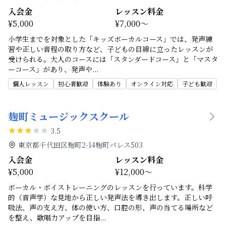
入会金
レッスン料金
¥5,000
¥7,000～
小学生までを対象とした「キッズボーカルコース」では、発声練
習や正しい音程の取り方など、子どもの目線に立ったレッスンが
受けられる。大人のコースには「スタンダードコース」と「マスタ
ーコース」があり、発声や
...
個人レッスン
初心者歓迎
体験あり
オンライン対応
子ども歓迎
麹町ミュージックスクール
3.5
東京都千代田区麹町2-14麹町パレス503
入会金
レッスン料金
¥5,000
¥12,000～
ボーカル・ボイストレーニングのレッスンを行っています。科学
的（音声学）な見地から正しい発声法を導き出します。正しい呼
吸法、声の支え方、体の使い方、口腔の形、声の当てる場所など
を整え、歌唱力アップを目指
...