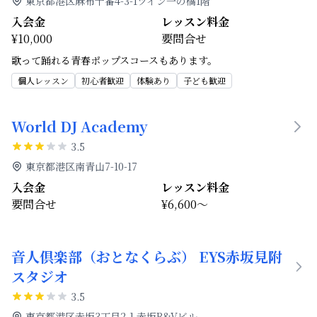
東京都港区麻布十番4-3-1ツイン一の橋1階
入会金
レッスン料金
¥10,000
要問合せ
歌って踊れる青春ポップスコースもあります。
個人レッスン
初心者歓迎
体験あり
子ども歓迎
World DJ Academy
3.5
東京都港区南青山7-10-17
入会金
レッスン料金
要問合せ
¥6,600～
音人倶楽部（おとなくらぶ） EYS赤坂見附
スタジオ
3.5
東京都港区赤坂3丁目2-1 赤坂B&Vビル