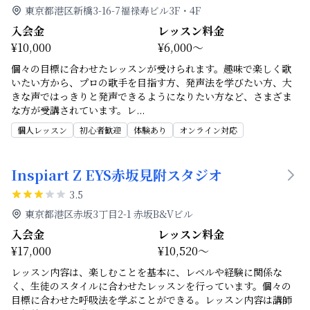
東京都港区新橋3-16-7福禄寿ビル3F・4F
入会金
レッスン料金
¥10,000
¥6,000～
個々の目標に合わせたレッスンが受けられます。趣味で楽しく歌
いたい方から、プロの歌手を目指す方、発声法を学びたい方、大
きな声ではっきりと発声できるようになりたい方など、さまざま
な方が受講されています。レ
...
個人レッスン
初心者歓迎
体験あり
オンライン対応
Inspiart Z EYS赤坂見附スタジオ
3.5
東京都港区赤坂3丁目2-1 赤坂B&Vビル
入会金
レッスン料金
¥17,000
¥10,520～
レッスン内容は、楽しむことを基本に、レベルや経験に関係な
く、生徒のスタイルに合わせたレッスンを行っています。個々の
目標に合わせた呼吸法を学ぶことができる。レッスン内容は講師