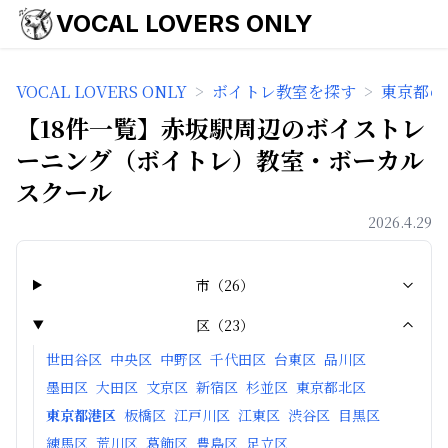
VOCAL LOVERS ONLY
VOCAL LOVERS ONLY
>
ボイトレ教室を探す
>
東京都の
【18件一覧】赤坂駅周辺のボイストレ
ーニング（ボイトレ）教室・ボーカル
スクール
2026.4.29
市
（
26
）
区
（
23
）
世田谷区
中央区
中野区
千代田区
台東区
品川区
墨田区
大田区
文京区
新宿区
杉並区
東京都北区
東京都港区
板橋区
江戸川区
江東区
渋谷区
目黒区
練馬区
荒川区
葛飾区
豊島区
足立区