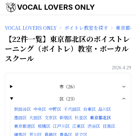
VOCAL LOVERS ONLY
VOCAL LOVERS ONLY
>
ボイトレ教室を探す
>
東京都の
【22件一覧】東京都北区のボイストレ
ーニング（ボイトレ）教室・ボーカル
スクール
2026.4.29
市
（
26
）
区
（
23
）
世田谷区
中央区
中野区
千代田区
台東区
品川区
墨田区
大田区
文京区
新宿区
杉並区
東京都北区
東京都港区
板橋区
江戸川区
江東区
渋谷区
目黒区
練馬区
荒川区
葛飾区
豊島区
足立区