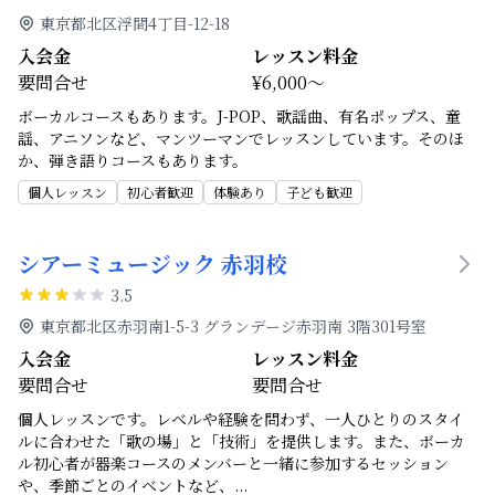
東京都北区浮間4丁目-12-18
入会金
レッスン料金
要問合せ
¥6,000～
ボーカルコースもあります。J-POP、歌謡曲、有名ポップス、童
謡、アニソンなど、マンツーマンでレッスンしています。そのほ
か、弾き語りコースもあります。
個人レッスン
初心者歓迎
体験あり
子ども歓迎
シアーミュージック 赤羽校
3.5
東京都北区赤羽南1-5-3 グランデージ赤羽南 3階301号室
入会金
レッスン料金
要問合せ
要問合せ
個人レッスンです。レベルや経験を問わず、一人ひとりのスタイ
ルに合わせた「歌の場」と「技術」を提供します。また、ボーカ
ル初心者が器楽コースのメンバーと一緒に参加するセッション
や、季節ごとのイベントなど、
...