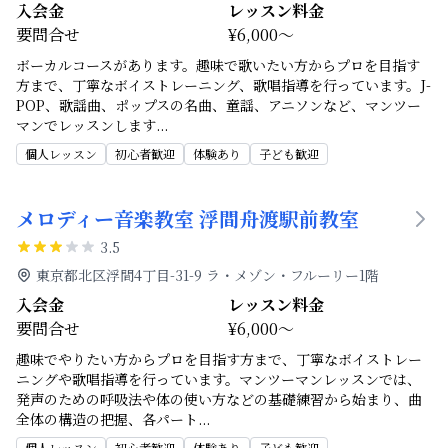
入会金
レッスン料金
要問合せ
¥6,000～
ボーカルコースがあります。趣味で歌いたい方からプロを目指す
方まで、丁寧なボイストレーニング、歌唱指導を行っています。J-
POP、歌謡曲、ポップスの名曲、童謡、アニソンなど、マンツー
マンでレッスンします
...
個人レッスン
初心者歓迎
体験あり
子ども歓迎
メロディー音楽教室 浮間舟渡駅前教室
3.5
東京都北区浮間4丁目-31-9 ラ・メゾン・フルーリー1階
入会金
レッスン料金
要問合せ
¥6,000～
趣味でやりたい方からプロを目指す方まで、丁寧なボイストレー
ニングや歌唱指導を行っています。マンツーマンレッスンでは、
発声のための呼吸法や体の使い方などの基礎練習から始まり、曲
全体の構造の把握、各パート
...
個人レッスン
初心者歓迎
体験あり
子ども歓迎