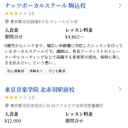
ナッツボーカルスクール 駒込校
3.5
東京都北区田端4-1-11 クレールビル1F
入会金
レッスン料金
要問合せ
¥4,862～
0歳児からシニアまで、幅広い年齢層に対応したレッスンを行って
いるボーカルスクールです。講師は、有名アーティストのトレー
ナーやレコーディングなどで活躍する音楽家が担当。純粋に楽し
さを伝えたい」という思い
...
初心者歓迎
体験あり
子ども歓迎
東京音楽学院 北赤羽駅前校
3.5
東京都北区赤羽北2-31-16アクトピア北赤羽壱番館1F
入会金
レッスン料金
¥12,000
要問合せ