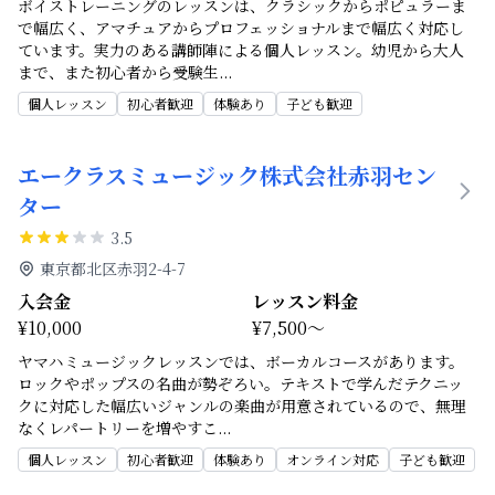
ボイストレーニングのレッスンは、クラシックからポピュラーま
で幅広く、アマチュアからプロフェッショナルまで幅広く対応し
ています。実力のある講師陣による個人レッスン。幼児から大人
まで、また初心者から受験生
...
個人レッスン
初心者歓迎
体験あり
子ども歓迎
エークラスミュージック株式会社赤羽セン
ター
3.5
東京都北区赤羽2-4-7
入会金
レッスン料金
¥10,000
¥7,500～
ヤマハミュージックレッスンでは、ボーカルコースがあります。
ロックやポップスの名曲が勢ぞろい。テキストで学んだテクニッ
クに対応した幅広いジャンルの楽曲が用意されているので、無理
なくレパートリーを増やすこ
...
個人レッスン
初心者歓迎
体験あり
オンライン対応
子ども歓迎