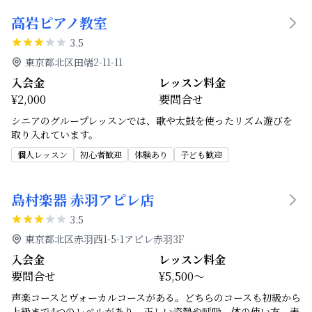
高岩ピアノ教室
3.5
東京都北区田端2-11-11
入会金
レッスン料金
¥2,000
要問合せ
シニアのグループレッスンでは、歌や太鼓を使ったリズム遊びを
取り入れています。
個人レッスン
初心者歓迎
体験あり
子ども歓迎
島村楽器 赤羽アピレ店
3.5
東京都北区赤羽西1-5-1アピレ赤羽3F
入会金
レッスン料金
要問合せ
¥5,500～
声楽コースとヴォーカルコースがある。どちらのコースも初級から
上級まで4つのレベルがあり、正しい姿勢や呼吸、体の使い方、表