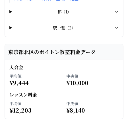
郡
（
1
）
駅一覧（
2
）
東京都北区のボイトレ教室料金データ
入会金
平均値
中央値
¥
9,444
¥
10,000
レッスン料金
平均値
中央値
¥
12,203
¥
8,140