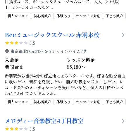
目指すコース、ボーカル＆ミュージカルコース、大人（50代以
上）ボーカルコースなど
...
個人レッスン
初心者歓迎
体験あり
オンライン対応
子ども歓迎
Beeミュージックスクール 赤羽本校
3.5
東京都北区赤羽2-15-5 シャインハイム2階
入会金
レッスン料金
要問合せ
¥5,180～
赤羽駅から徒歩4分の好立地にあるスクールです。好きな歌を自由
に歌いたい、音痴を克服したい、腹式呼吸をマスターしたい、レ
コード会社のオーディションを受けたいなど、個人の目標やレベ
ルに合わせてカリキュラム
...
個人レッスン
初心者歓迎
体験あり
オンライン対応
子ども歓迎
メロディー音楽教室4丁目教室
3.5