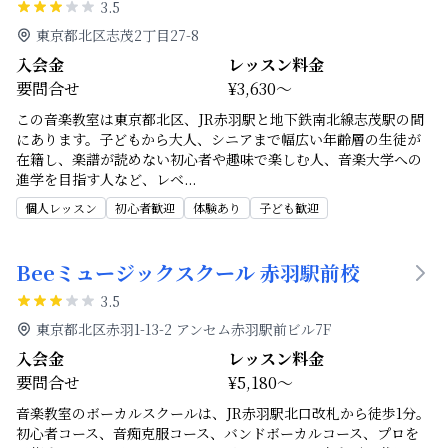
3.5
東京都北区志茂2丁目27-8
入会金
レッスン料金
要問合せ
¥3,630～
この音楽教室は東京都北区、JR赤羽駅と地下鉄南北線志茂駅の間
にあります。子どもから大人、シニアまで幅広い年齢層の生徒が
在籍し、楽譜が読めない初心者や趣味で楽しむ人、音楽大学への
進学を目指す人など、レベ
...
個人レッスン
初心者歓迎
体験あり
子ども歓迎
Beeミュージックスクール 赤羽駅前校
3.5
東京都北区赤羽1-13-2 アンセム赤羽駅前ビル7F
入会金
レッスン料金
要問合せ
¥5,180～
音楽教室のボーカルスクールは、JR赤羽駅北口改札から徒歩1分。
初心者コース、音痴克服コース、バンドボーカルコース、プロを