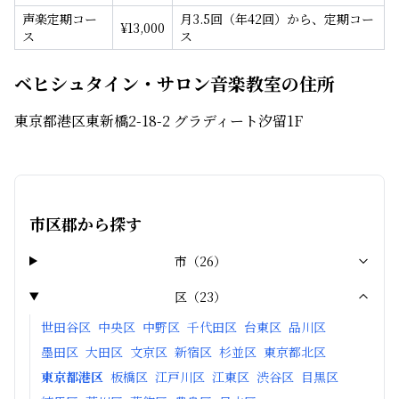
声楽定期コー
月3.5回（年42回）から、定期コー
¥
13,000
ス
ス
ベヒシュタイン・サロン音楽教室の住所
東京都港区東新橋2-18-2 グラディート汐留1F
市区郡から探す
市
（
26
）
区
（
23
）
世田谷区
中央区
中野区
千代田区
台東区
品川区
墨田区
大田区
文京区
新宿区
杉並区
東京都北区
東京都港区
板橋区
江戸川区
江東区
渋谷区
目黒区