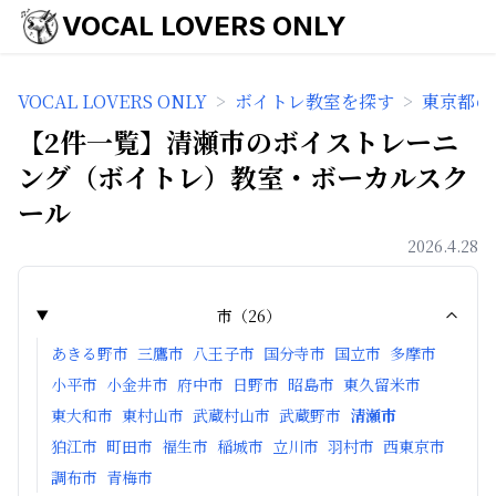
VOCAL LOVERS ONLY
VOCAL LOVERS ONLY
>
ボイトレ教室を探す
>
東京都の
【2件一覧】清瀬市のボイストレーニ
ング（ボイトレ）教室・ボーカルスク
ール
2026.4.28
市
（
26
）
あきる野市
三鷹市
八王子市
国分寺市
国立市
多摩市
小平市
小金井市
府中市
日野市
昭島市
東久留米市
東大和市
東村山市
武蔵村山市
武蔵野市
清瀬市
狛江市
町田市
福生市
稲城市
立川市
羽村市
西東京市
調布市
青梅市