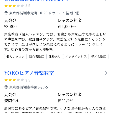
3.5
東京都清瀬市元町1-8-28 リヴェール清瀬 2階
入会金
レッスン料金
¥8,800
¥11,000～
声楽教室（個人レッスン）では、お腹から声を出すための正しい
発声法を学び、歌謡曲やアリア、童謡など好きな曲にチャレンジ
できます。全身がひとつの楽器になるようにトレーニングしま
す。初心者の方から音大受験を
...
個人レッスン
初心者歓迎
体験あり
オンライン対応
子ども歓迎
YOKOピアノ音楽教室
3.5
東京都清瀬市梅園3-23-5
入会金
レッスン料金
要問合せ
要問合せ
清瀬市にあるピアノ音楽教室です。小さなお子様から大人の方ま