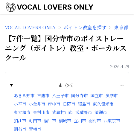
VOCAL LOVERS ONLY
VOCAL LOVERS ONLY
>
ボイトレ教室を探す
>
東京都の
【7件一覧】国分寺市のボイストレー
ニング（ボイトレ）教室・ボーカルス
クール
2026.4.29
市
（
26
）
あきる野市
三鷹市
八王子市
国分寺市
国立市
多摩市
小平市
小金井市
府中市
日野市
昭島市
東久留米市
東大和市
東村山市
武蔵村山市
武蔵野市
清瀬市
狛江市
町田市
福生市
稲城市
立川市
羽村市
西東京市
調布市
青梅市