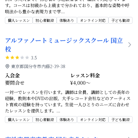
す。コースは初級から上級まで分かれており、基本的な姿勢や呼
吸法から豊かな表現力まで学
...
個人レッスン
初心者歓迎
体験あり
オンライン対応
子ども歓迎
アルファノートミュージックスクール 国立
校
3.5
東京都国分寺市内藤2-39-38
入会金
レッスン料金
要問合せ
¥4,000～
一対一でレッスンを行います。講師は全員、講師としての長年の
経験、教則本やDVDの出版、大手レコード会社などのアーティス
ト育成の経験を持っています。生徒一人ひとりのニーズに合わせ
たレッスンを提供します。
...
個人レッスン
初心者歓迎
体験あり
オンライン対応
子ども歓迎