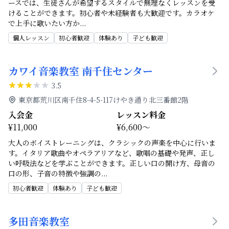
ースでは、生徒さんが希望するスタイルで無理なくレッスンを受
けることができます。初心者や未経験者も大歓迎です。カラオケ
で上手に歌いたい方か
...
個人レッスン
初心者歓迎
体験あり
子ども歓迎
カワイ音楽教室 南千住センター
3.5
東京都荒川区南千住8-4-5-117けやき通り北三番館2階
入会金
レッスン料金
¥11,000
¥6,600～
大人のボイストレーニングは、クラシックの声楽を中心に行いま
す。イタリア歌曲やオペラアリアなど、歌唱の基礎や発声、正し
い呼吸法などを学ぶことができます。正しい口の開け方、母音の
口の形、子音の特徴や強調の
...
初心者歓迎
体験あり
子ども歓迎
多田音楽教室