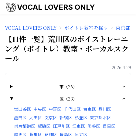
VOCAL LOVERS ONLY
VOCAL LOVERS ONLY
>
ボイトレ教室を探す
>
東京都の
【11件一覧】荒川区のボイストレーニ
ング（ボイトレ）教室・ボーカルスク
ール
2026.4.29
市
（
26
）
区
（
23
）
世田谷区
中央区
中野区
千代田区
台東区
品川区
墨田区
大田区
文京区
新宿区
杉並区
東京都北区
東京都港区
板橋区
江戸川区
江東区
渋谷区
目黒区
練馬区
荒川区
葛飾区
豊島区
足立区