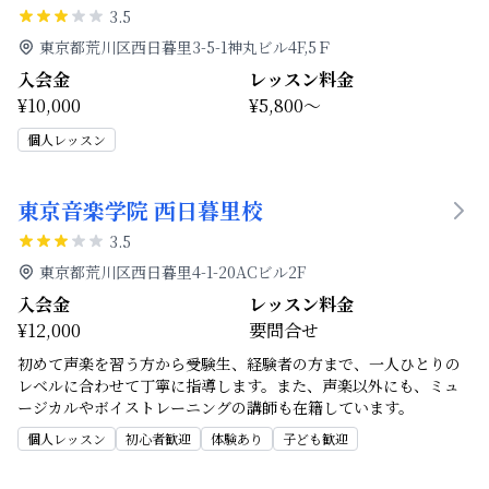
3.5
東京都荒川区西日暮里3-5-1神丸ビル4F,5Ｆ
入会金
レッスン料金
¥10,000
¥5,800～
個人レッスン
東京音楽学院 西日暮里校
3.5
東京都荒川区西日暮里4-1-20ACビル2F
入会金
レッスン料金
¥12,000
要問合せ
初めて声楽を習う方から受験生、経験者の方まで、一人ひとりの
レベルに合わせて丁寧に指導します。また、声楽以外にも、ミュ
ージカルやボイストレーニングの講師も在籍しています。
個人レッスン
初心者歓迎
体験あり
子ども歓迎