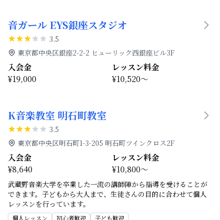
音ガール EYS銀座スタジオ
3.5
東京都中央区銀座2-2-2 ヒューリック西銀座ビル3F
入会金
レッスン料金
¥19,000
¥10,520～
K音楽教室 明石町教室
3.5
東京都中央区明石町1-3-205 明石町ツインクロス2F
入会金
レッスン料金
¥8,640
¥10,800～
武蔵野音楽大学を卒業した一流の講師陣から指導を受けることが
できます。子どもから大人まで、生徒さんの目的に合わせて個人
レッスンを行っています。
個人レッスン
初心者歓迎
子ども歓迎