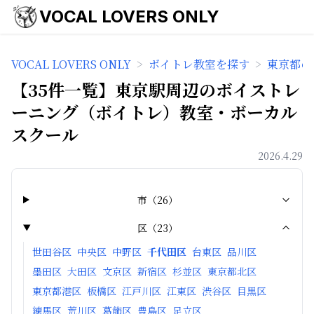
VOCAL LOVERS ONLY
VOCAL LOVERS ONLY
>
ボイトレ教室を探す
>
東京都の
【35件一覧】東京駅周辺のボイストレ
ーニング（ボイトレ）教室・ボーカル
スクール
2026.4.29
市
（
26
）
区
（
23
）
世田谷区
中央区
中野区
千代田区
台東区
品川区
墨田区
大田区
文京区
新宿区
杉並区
東京都北区
東京都港区
板橋区
江戸川区
江東区
渋谷区
目黒区
練馬区
荒川区
葛飾区
豊島区
足立区