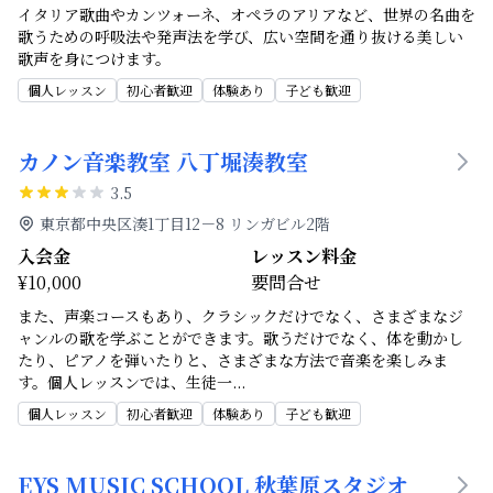
イタリア歌曲やカンツォーネ、オペラのアリアなど、世界の名曲を
歌うための呼吸法や発声法を学び、広い空間を通り抜ける美しい
歌声を身につけます。
個人レッスン
初心者歓迎
体験あり
子ども歓迎
カノン音楽教室 八丁堀湊教室
3.5
東京都中央区湊1丁目12－8 リンガビル2階
入会金
レッスン料金
¥10,000
要問合せ
また、声楽コースもあり、クラシックだけでなく、さまざまなジ
ャンルの歌を学ぶことができます。歌うだけでなく、体を動かし
たり、ピアノを弾いたりと、さまざまな方法で音楽を楽しみま
す。個人レッスンでは、生徒一
...
個人レッスン
初心者歓迎
体験あり
子ども歓迎
EYS MUSIC SCHOOL 秋葉原スタジオ