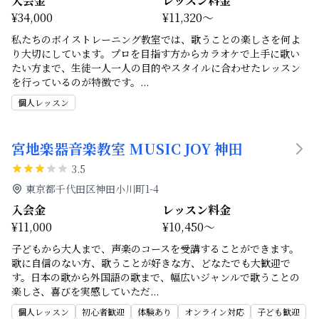
入会金
レッスン料金
¥34,000
¥11,320～
私たちのボイストレーニング教室では、歌うことの楽しさを何よ
り大切にしています。プロを目指す方からカラオケで上手に歌い
たい方まで、生徒一人一人の目的やスタイルに合わせたレッスン
を行っているのが特徴です。
...
個人レッスン
宮地楽器音楽教室 MUSIC JOY 神田
3.5
東京都千代田区神田小川町1-4
入会金
レッスン料金
¥11,000
¥10,450～
子どもから大人まで、声楽のコースを受講することができます。
歌に自信のない方、歌うことが好きな方、どなたでも大歓迎で
す。日本の歌から外国語の歌まで、幅広いジャンルで歌うことの
楽しさ、喜びを実感していただ
...
個人レッスン
初心者歓迎
体験あり
オンライン対応
子ども歓迎