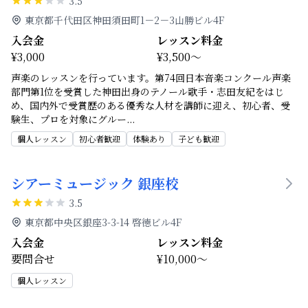
3.5
東京都千代田区神田須田町1－2－3山勝ビル4F
入会金
レッスン料金
¥3,000
¥3,500～
声楽のレッスンを行っています。第74回日本音楽コンクール声楽
部門第1位を受賞した神田出身のテノール歌手・志田友紀をはじ
め、国内外で受賞歴のある優秀な人材を講師に迎え、初心者、受
験生、プロを対象にグルー
...
個人レッスン
初心者歓迎
体験あり
子ども歓迎
シアーミュージック 銀座校
3.5
東京都中央区銀座3-3-14 啓徳ビル4F
入会金
レッスン料金
要問合せ
¥10,000～
個人レッスン