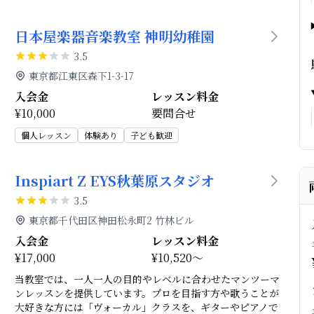
日本屋楽器音楽教室 神明幼稚園
3.5
東京都江東区森下1-3-17
入会金
レッスン料金
¥10,000
要問合せ
個人レッスン
体験あり
子ども歓迎
Inspiart Z EYS秋葉原スタジオ
3.5
東京都千代田区神田松永町2 竹林ビル
入会金
レッスン料金
¥17,000
¥10,520～
当教室では、一人一人の目的やレベルに合わせたマンツーマ
ンレッスンを提供しています。プロを目指す方や歌うことが
大好きな方には「ヴォーカル」クラスを、ギターやピアノで