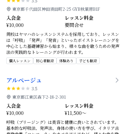
3.5
東京都千代田区神田須田町2-25 GYB秋葉原B1F
入会金
レッスン料金
¥10,000
要問合せ
同校はヤマハのレッスンシステムを採用しており、レッスン
は「呼吸」「発声」「発音」といったボイストレーニングを
中心とした基礎練習から始まり、様々な曲を歌うための発声
法の実践的なトレーニングが行われます。
個人レッスン
初心者歓迎
体験あり
子ども歓迎
アルページュ
3.5
東京都江東区森下2-18-2-301
入会金
レッスン料金
¥10,000
¥11,500～
呼吸（ブリージング）は美容と健康に良いとされています。
基本的な呼吸法、発声法、身体の使い方を学び、イタリア古