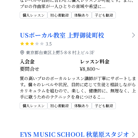
なレベルや目的に合わせた個人レッスンが可能です。また、
プロの作曲家が一人ひとりの音域や希望に
...
個人レッスン
初心者歓迎
体験あり
子ども歓迎
USボーカル教室 上野御徒町校
3.5
東京都台東区上野5-8-8 村上ビル3F
入会金
レッスン料金
要問合せ
¥8,800～
質の高いプロのボーカルレッスン講師が丁寧にサポートしま
す。個々のレベルや状況、目的に応じて生徒と相談しながら
カリキュラムを組むので、楽しく、健康的に、無理なく、上
手に歌うためのテクニックを身につけるこ
...
個人レッスン
初心者歓迎
体験あり
子ども歓迎
EYS MUSIC SCHOOL 秋葉原スタジオ