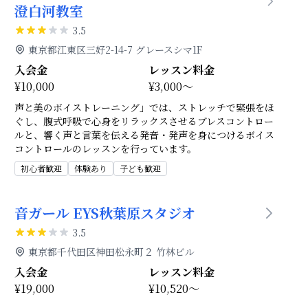
澄白河教室
3.5
東京都江東区三好2-14-7 グレースシマ1F
入会金
レッスン料金
¥10,000
¥3,000～
声と美のボイストレーニング」では、ストレッチで緊張をほ
ぐし、腹式呼吸で心身をリラックスさせるブレスコントロー
ルと、響く声と言葉を伝える発音・発声を身につけるボイス
コントロールのレッスンを行っています。
初心者歓迎
体験あり
子ども歓迎
音ガール EYS秋葉原スタジオ
3.5
東京都千代田区神田松永町２ 竹林ビル
入会金
レッスン料金
¥19,000
¥10,520～