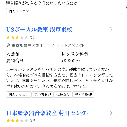
弾き語りができるようになりたい方には「
...
個人レッスン
USボーカル教室 浅草東校
3.5
東京都墨田区業平2-14-6 ロータスビル2F
入会金
レッスン料金
要問合せ
¥8,800～
ボーカルレッスンを行っています。趣味で歌っている方か
ら、本格的にプロを目指す方まで、幅広くレッスンを行って
います。高音を出したい、音痴を直したい、とにかく大きな
声で歌いたいなど、老若男女問わず、本当に
...
個人レッスン
初心者歓迎
体験あり
子ども歓迎
日本屋楽器音楽教室 菊川センター
3.5