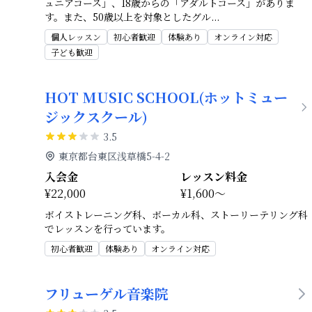
ュニアコース」、18歳からの「アダルトコース」がありま
す。また、50歳以上を対象としたグル
...
個人レッスン
初心者歓迎
体験あり
オンライン対応
子ども歓迎
HOT MUSIC SCHOOL(ホットミュー
ジックスクール)
3.5
東京都台東区浅草橋5-4-2
入会金
レッスン料金
¥22,000
¥1,600～
ボイストレーニング科、ボーカル科、ストーリーテリング科
でレッスンを行っています。
初心者歓迎
体験あり
オンライン対応
フリューゲル音楽院