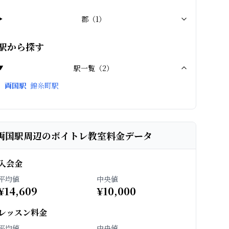
郡
（
1
）
駅から探す
駅一覧（
2
）
両国駅
錦糸町駅
両国駅周辺のボイトレ教室料金データ
入会金
平均値
中央値
¥
14,609
¥
10,000
レッスン料金
平均値
中央値