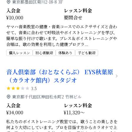
東京都墨田区菊川2-18-8 3F
入会金
レッスン料金
¥10,000
要問合せ
ヤマハ音楽教室の健康・音楽コースでのエクササイズと合わ
せて、音楽に合わせて呼吸法やボイストレーニングを学び、
簡単な振り付けで歌います。ブレス＆ボイストレーニングや
合唱は、歌の効果を利用した健康プログラ
...
個人レッスン
初心者歓迎
体験あり
子ども歓迎
音人倶楽部（おとなくらぶ） EYS秋葉原
（カラオケ館内）スタジオ
3.5
東京都千代田区神田松永町2 竹林ビル
入会金
レッスン料金
¥34,000
¥11,320～
私たちのボイストレーニング教室では、歌うことの楽しさを
何より大切にしています。プロを目指す方からカラオケで上