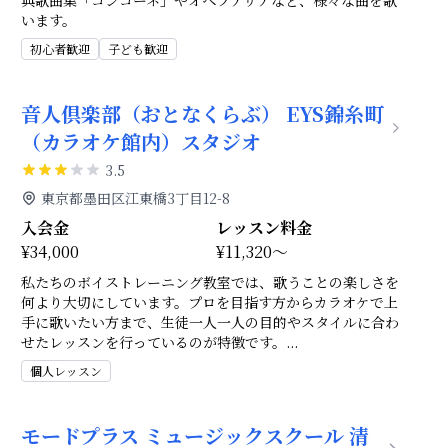
典歌曲集「コンコーネ」やオペラアリアなど、様々な曲を歌
います。
初心者歓迎
子ども歓迎
音人倶楽部（おとなくらぶ） EYS錦糸町
（カラオケ館内）スタジオ
3.5
東京都墨田区江東橋3丁目12-8
入会金
レッスン料金
¥34,000
¥11,320～
私たちのボイストレーニング教室では、歌うことの楽しさを
何より大切にしています。プロを目指す方からカラオケで上
手に歌いたい方まで、生徒一人一人の目的やスタイルに合わ
せたレッスンを行っているのが特徴です。
...
個人レッスン
モードプラス ミュージックスクール 清