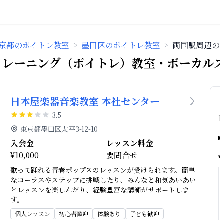
京都のボイトレ教室
>
墨田区のボイトレ教室
>
両国駅周辺の
トレーニング（ボイトレ）教室・ボーカル
日本屋楽器音楽教室 本社センター
3.5
東京都墨田区太平3-12-10
入会金
レッスン料金
¥10,000
要問合せ
歌って踊れる青春ポップスのレッスンが受けられます。簡単
なコーラスやステップに挑戦したり、みんなと和気あいあい
とレッスンを楽しんだり、経験豊富な講師がサポートしま
す。
個人レッスン
初心者歓迎
体験あり
子ども歓迎