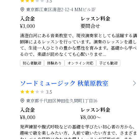
3.5
東京都江東区清澄2-12-4 MMビル1F
入会金
レッスン料金
¥3,000
要問合せ
清澄白河にある音楽教室で、現役演奏家としても活躍する講
師陣によるレッスンを行っています。演奏のレッスンを通し
て、生徒一人ひとりの豊かな感性を育みます。基礎から学べ
るので、楽譜が読めなくても心配いりませ
...
初心者歓迎
体験あり
オンライン対応
子ども歓迎
ソードミュージック 秋葉原教室
3.5
東京都千代田区神田佐久間町1丁目16
入会金
レッスン料金
¥8,000
¥8,000～
発声練習や腹式呼吸などの基礎を学びたい初心者の方から、
趣味で歌を楽しみたい方、人前で歌いたい方まで、さまざま