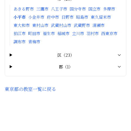
あきる野市
三鷹市
八王子市
国分寺市
国立市
多摩市
小平市
小金井市
府中市
日野市
昭島市
東久留米市
東大和市
東村山市
武蔵村山市
武蔵野市
清瀬市
狛江市
町田市
福生市
稲城市
立川市
羽村市
西東京市
調布市
青梅市
区
（
23
）
郡
（
1
）
東京都
の教室一覧に戻る