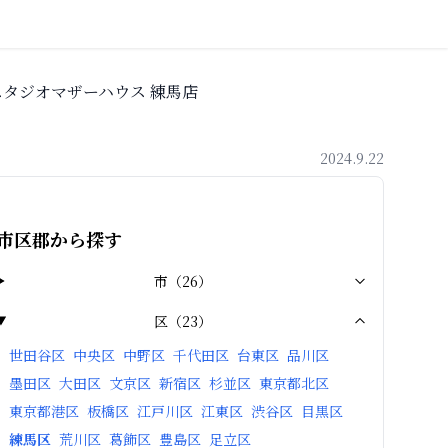
スタジオマザーハウス 練馬店
2024.9.22
市区郡から探す
市
（
26
）
区
（
23
）
世田谷区
中央区
中野区
千代田区
台東区
品川区
墨田区
大田区
文京区
新宿区
杉並区
東京都北区
東京都港区
板橋区
江戸川区
江東区
渋谷区
目黒区
練馬区
荒川区
葛飾区
豊島区
足立区