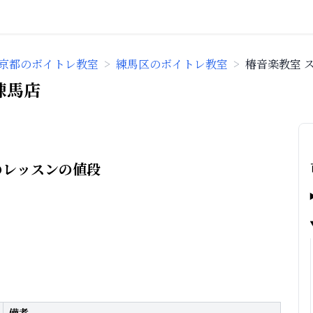
京都のボイトレ教室
>
練馬区のボイトレ教室
>
椿音楽教室 
練馬店
のレッスンの値段
備考