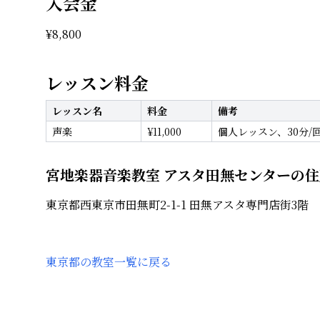
入会金
¥
8,800
レッスン料金
レッスン名
料金
備考
声楽
¥
11,000
個人レッスン、30分/回
宮地楽器音楽教室 アスタ田無センターの住
東京都西東京市田無町2-1-1 田無アスタ専門店街3階
東京都
の教室一覧に戻る