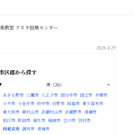
楽教室 アスタ田無センター
2026.4.29
市区郡から探す
市
（
26
）
あきる野市
三鷹市
八王子市
国分寺市
国立市
多摩市
小平市
小金井市
府中市
日野市
昭島市
東久留米市
東大和市
東村山市
武蔵村山市
武蔵野市
清瀬市
狛江市
町田市
福生市
稲城市
立川市
羽村市
西東京市
調布市
青梅市