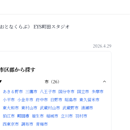
おとなくらぶ） EYS町田スタジオ
2026.4.29
市区郡から探す
市
（
26
）
あきる野市
三鷹市
八王子市
国分寺市
国立市
多摩市
小平市
小金井市
府中市
日野市
昭島市
東久留米市
東大和市
東村山市
武蔵村山市
武蔵野市
清瀬市
狛江市
町田市
福生市
稲城市
立川市
羽村市
西東京市
調布市
青梅市