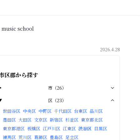
e music school
2026.4.28
市区郡から探す
市
（
26
）
区
（
23
）
世田谷区
中央区
中野区
千代田区
台東区
品川区
墨田区
大田区
文京区
新宿区
杉並区
東京都北区
東京都港区
板橋区
江戸川区
江東区
渋谷区
目黒区
練馬区
荒川区
葛飾区
豊島区
足立区