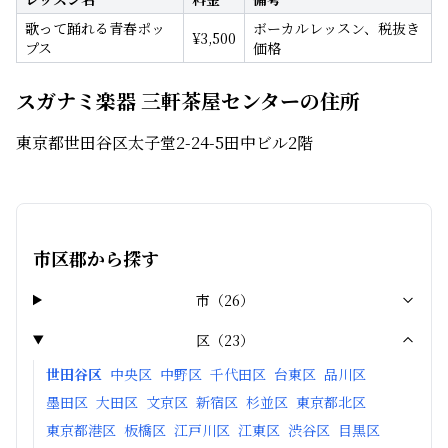
歌って踊れる青春ポッ
ボーカルレッスン、税抜き
¥
3,500
プス
価格
スガナミ楽器 三軒茶屋センターの住所
東京都世田谷区太子堂2-24-5田中ビル2階
市区郡から探す
市
（
26
）
区
（
23
）
世田谷区
中央区
中野区
千代田区
台東区
品川区
墨田区
大田区
文京区
新宿区
杉並区
東京都北区
東京都港区
板橋区
江戸川区
江東区
渋谷区
目黒区