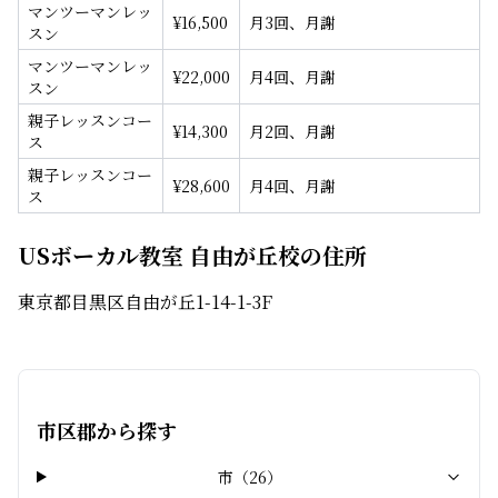
マンツーマンレッ
¥
16,500
月3回、月謝
スン
マンツーマンレッ
¥
22,000
月4回、月謝
スン
親子レッスンコー
¥
14,300
月2回、月謝
ス
親子レッスンコー
¥
28,600
月4回、月謝
ス
USボーカル教室 自由が丘校の住所
東京都目黒区自由が丘1-14-1-3F
市区郡から探す
市
（
26
）