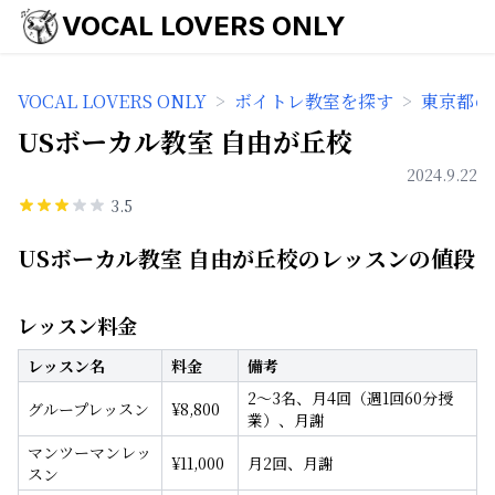
VOCAL LOVERS ONLY
VOCAL LOVERS ONLY
>
ボイトレ教室を探す
>
東京都の
USボーカル教室 自由が丘校
2024.9.22
3.5
USボーカル教室 自由が丘校のレッスンの値段
レッスン料金
レッスン名
料金
備考
2～3名、月4回（週1回60分授
グループレッスン
¥
8,800
業）、月謝
マンツーマンレッ
¥
11,000
月2回、月謝
スン