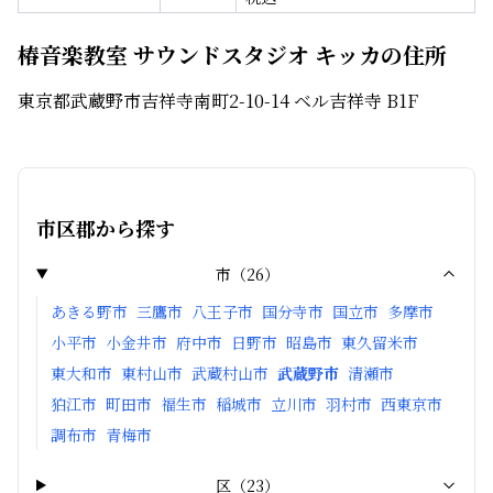
椿音楽教室 サウンドスタジオ キッカの住所
東京都武蔵野市吉祥寺南町2-10-14 ベル吉祥寺 B1F
市区郡から探す
市
（
26
）
あきる野市
三鷹市
八王子市
国分寺市
国立市
多摩市
小平市
小金井市
府中市
日野市
昭島市
東久留米市
東大和市
東村山市
武蔵村山市
武蔵野市
清瀬市
狛江市
町田市
福生市
稲城市
立川市
羽村市
西東京市
調布市
青梅市
区
（
23
）