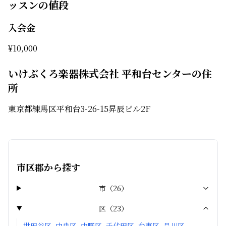
ッスンの値段
入会金
¥
10,000
いけぶくろ楽器株式会社 平和台センターの住
所
東京都練馬区平和台3-26-15昇辰ビル2F
市区郡から探す
市
（
26
）
区
（
23
）
世田谷区
中央区
中野区
千代田区
台東区
品川区