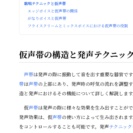
歌唱テクニックと仮声帯
エッジボイスと仮声帯の関係
がなりボイスと仮声帯
フライスクリームとミックスボイスにおける仮声帯の役割
仮声帯の構造と発声テクニッ
声帯
は発声の際に振動して音を出す重要な器官です
帯
は
声帯
の上部にあり、発声時の呼気の流れを調整す
造と発声におけるその機能について詳しく解説します
仮
声帯
は発声の際に様々な効果を生み出すことがで
発声効果は、仮
声帯
の使い方によって生み出されます
をコントロールすることも可能です。発声
テクニック