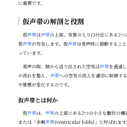
に重要です。
仮声帯の解剖と役割
仮
声帯
は
声帯
の上部、気管の入り口付近にある2つ
仮
声帯
が存在します。仮
声帯
は発声時に振動すること
っています。
発声の際、肺から送り出された空気は
声帯
を通過し
の流れを整え、
声帯
への空気の流入を適切に制御す
や質感が変化するのです。
仮声帯とは何か
仮
声帯
は、
声帯
の上部にある2つの小さな皺状の構
または「余剰
声帯
(ventricular folds)」と呼ばれま