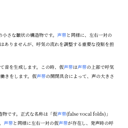
の小さな皺状の構造物です。
声帯
と同様に、左右一対の
はありませんが、呼気の流れを調整する重要な役割を担
て音を生成します。この時、仮
声帯
は
声帯
の上部で呼気
る働きをします。仮
声帯
の開閉具合によって、声の大きさ
造物です。正式な名称は「仮
声帯
(false vocal folds)」
す。
声帯
と同様に左右一対の仮
声帯
が存在し、発声時の呼