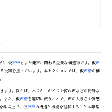
ク
が、仮
声帯
もまた発声に関わる重要な構造物です。仮
声
る役割を担っています。本セクションでは、仮
声帯
の構
。
きます。例えば、ハスキーボイスや掠れ声などの特殊な
。また、仮
声帯
を適切に使うことで、声の大きさや質感
を学ぶ上で、仮
声帯
の構造と機能を理解することは非常