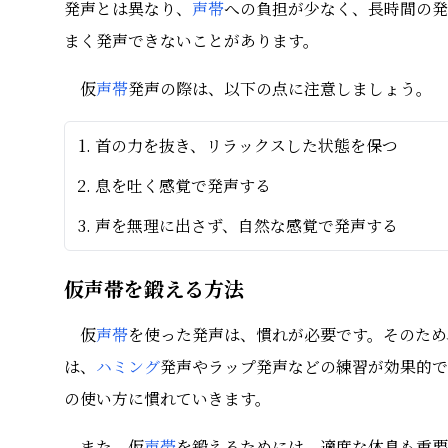
発声とは異なり、
声帯
への負担が少なく、長時間の発
まく発声できないことがあります。
仮
声帯
発声の際は、以下の点に注意しましょう。
首の力を抜き、リラックスした状態を保つ
息を吐く感覚で発声する
声を無理に出さず、自然な感覚で発声する
仮声帯を鍛える方法
仮
声帯
を使った発声は、慣れが必要です。そのため
は、
ハミング
発声やラップ発声などの練習が効果的で
の使い方に慣れていきます。
また、仮
声帯
を鍛えるためには、適度な休息も重要