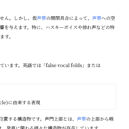
せん。しかし、仮
声帯
の開閉具合によって、
声帯
への空
響を与えます。特に、ハスキーボイスや掠れ声などの特
ます。
ます。英語では「false vocal folds」または
tricle)に由来する表現
ic)に位置する構造物です。声門上部とは、
声帯
の上部から喉
領域には、発声に関わる様々な構造物が存在しています。