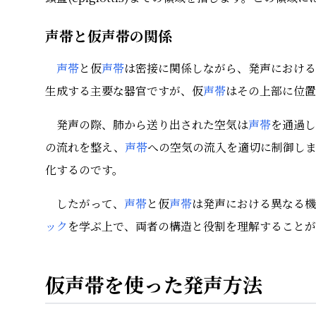
声帯と仮声帯の関係
声帯
と仮
声帯
は密接に関係しながら、発声における
生成する主要な器官ですが、仮
声帯
はその上部に位置
発声の際、肺から送り出された空気は
声帯
を通過し
の流れを整え、
声帯
への空気の流入を適切に制御し
化するのです。
したがって、
声帯
と仮
声帯
は発声における異なる機
ック
を学ぶ上で、両者の構造と役割を理解することが
仮声帯を使った発声方法