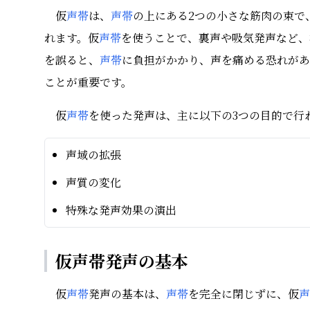
仮
声帯
は、
声帯
の上にある2つの小さな筋肉の束で
れます。仮
声帯
を使うことで、裏声や吸気発声など、
を誤ると、
声帯
に負担がかかり、声を痛める恐れがあ
ことが重要です。
仮
声帯
を使った発声は、主に以下の3つの目的で行
声域の拡張
声質の変化
特殊な発声効果の演出
仮声帯発声の基本
仮
声帯
発声の基本は、
声帯
を完全に閉じずに、仮
声