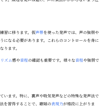
練習に移ります。仮
声帯
を使った発声では、声の強弱や
うになる必要があります。これらのコントロールを身に
なります。
、
リズム
感や
音程
の確認も重要です。様々な
音程
や強弱で
ています。特に、裏声や吸気発声などの特殊な発声法で
法を習得することで、歌唱の
表現力
が格段に上がりま