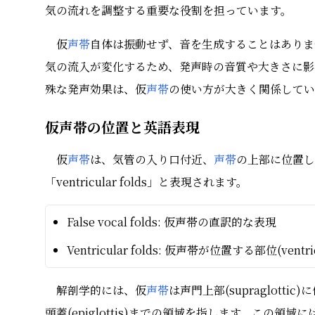
気の流れを調整する重要な役割を担っています。
仮
声帯
自体は振動せず、音を生成することはありま
気の流入が変化するため、発声時の音質や大きさに影
殊な発声効果は、仮
声帯
の使い方が大きく関係してい
仮声帯の位置と英語表現
仮
声帯
は、気管の入り口付近、
声帯
の上部に位置してい
「ventricular folds」と表現されます。
False vocal folds: 仮声帯の直訳的な表現
Ventricular folds: 仮声帯が位置する部位(ven
解剖学的には、仮
声帯
は声門上部(supraglott
頭蓋(epiglottis)までの領域を指します。この