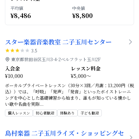
平均値
中央値
¥
8,486
¥
8,800
スター楽器音楽教室 二子玉川センター
3.5
東京都世田谷区玉川3-4-2ベルフラット玉川2F
入会金
レッスン料金
¥10,000
¥5,000～
ボーカルプライベートレッスン（30分×3回／月謝：13,200円（税
込））では、「呼吸」「発声」「発音」といったボイストレーニ
ングを中心とした基礎練習から始まり、誰もが知っている懐かし
い歌や名曲を実際
...
個人レッスン
初心者歓迎
体験あり
子ども歓迎
島村楽器 二子玉川ライズ・ショッピングセ