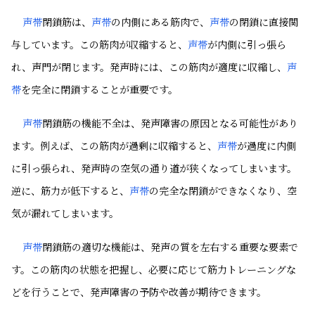
声帯
閉鎖筋は、
声帯
の内側にある筋肉で、
声帯
の閉鎖に直接関
与しています。この筋肉が収縮すると、
声帯
が内側に引っ張ら
れ、声門が閉じます。発声時には、この筋肉が適度に収縮し、
声
帯
を完全に閉鎖することが重要です。
声帯
閉鎖筋の機能不全は、発声障害の原因となる可能性があり
ます。例えば、この筋肉が過剰に収縮すると、
声帯
が過度に内側
に引っ張られ、発声時の空気の通り道が狭くなってしまいます。
逆に、筋力が低下すると、
声帯
の完全な閉鎖ができなくなり、空
気が漏れてしまいます。
声帯
閉鎖筋の適切な機能は、発声の質を左右する重要な要素で
す。この筋肉の状態を把握し、必要に応じて筋力トレーニングな
どを行うことで、発声障害の予防や改善が期待できます。