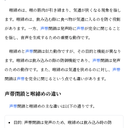
喉締めは、喉の筋肉が引き締まり、気道が狭くなる現象を指し
ます。喉締めは、飲み込む際に食べ物が気道に入るのを防ぐ役割
があります。一方、
声帯
閉鎖は発声時に
声帯
が完全に閉じること
を指し、音声を生成するための重要な動作です。
喉締めと
声帯
閉鎖は似た動作ですが、その目的と機能が異なり
ます。喉締めは飲み込みの際の防御機能であり、
声帯
閉鎖は発声
のための動作です。また、喉締めは気道を狭めるのに対し、
声帯
閉鎖は
声帯
を完全に閉じるという点でも違いがあります。
声帯閉鎖と喉締めの違い
声帯
閉鎖と喉締めの主な違いは以下の通りです。
目的: 声帯閉鎖は発声のため、喉締めは飲み込み時の防