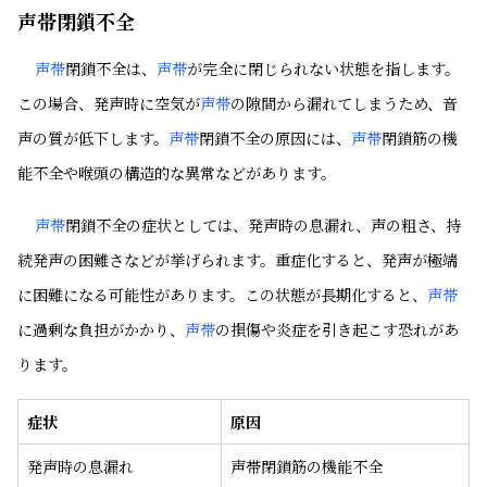
声帯閉鎖不全
声帯
閉鎖不全は、
声帯
が完全に閉じられない状態を指します。
この場合、発声時に空気が
声帯
の隙間から漏れてしまうため、音
声の質が低下します。
声帯
閉鎖不全の原因には、
声帯
閉鎖筋の機
能不全や喉頭の構造的な異常などがあります。
声帯
閉鎖不全の症状としては、発声時の息漏れ、声の粗さ、持
続発声の困難さなどが挙げられます。重症化すると、発声が極端
に困難になる可能性があります。この状態が長期化すると、
声帯
に過剰な負担がかかり、
声帯
の損傷や炎症を引き起こす恐れがあ
ります。
症状
原因
発声時の息漏れ
声帯閉鎖筋の機能不全