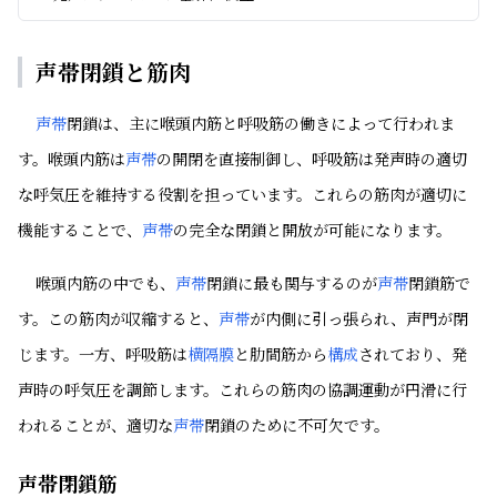
声帯閉鎖と筋肉
声帯
閉鎖は、主に喉頭内筋と呼吸筋の働きによって行われま
す。喉頭内筋は
声帯
の開閉を直接制御し、呼吸筋は発声時の適切
な呼気圧を維持する役割を担っています。これらの筋肉が適切に
機能することで、
声帯
の完全な閉鎖と開放が可能になります。
喉頭内筋の中でも、
声帯
閉鎖に最も関与するのが
声帯
閉鎖筋で
す。この筋肉が収縮すると、
声帯
が内側に引っ張られ、声門が閉
じます。一方、呼吸筋は
横隔膜
と肋間筋から
構成
されており、発
声時の呼気圧を調節します。これらの筋肉の協調運動が円滑に行
われることが、適切な
声帯
閉鎖のために不可欠です。
声帯閉鎖筋