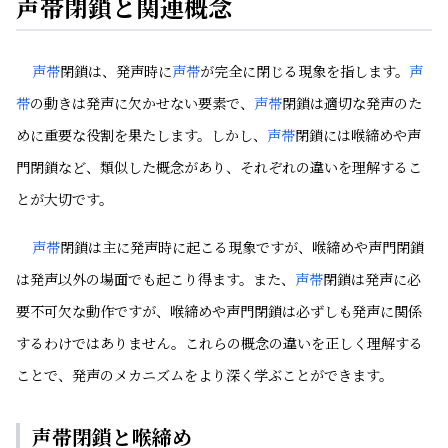
声帯閉鎖と関連概念
声帯
閉鎖は、発声時に
声帯
が完全に閉じる現象を指します。
声
帯
の動きは発声に欠かせない要素で、
声帯
閉鎖は適切な発声のた
めに重要な役割を果たします。しかし、
声帯
閉鎖には喉締めや声
門閉鎖など、類似した概念があり、それぞれの違いを理解するこ
とが大切です。
声帯
閉鎖は主に発声時に起こる現象ですが、喉締めや声門閉鎖
は発声以外の場面でも起こり得ます。また、
声帯
閉鎖は発声に必
要不可欠な動作ですが、喉締めや声門閉鎖は必ずしも発声に関係
するわけではありません。これらの概念の違いを正しく理解する
ことで、発声のメカニズムをより深く学ぶことができます。
声帯閉鎖と喉締め