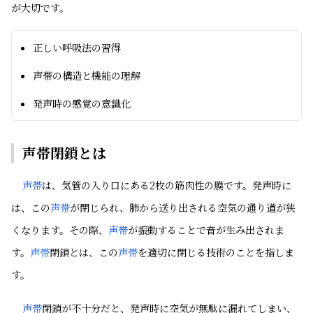
が大切です。
正しい呼吸法の習得
声帯の構造と機能の理解
発声時の感覚の意識化
声帯閉鎖とは
声帯
は、気管の入り口にある2枚の筋肉性の膜です。発声時に
は、この
声帯
が閉じられ、肺から送り出される空気の通り道が狭
くなります。その際、
声帯
が振動することで音が生み出されま
す。
声帯
閉鎖とは、この
声帯
を適切に閉じる技術のことを指しま
す。
声帯
閉鎖が不十分だと、発声時に空気が無駄に漏れてしまい、