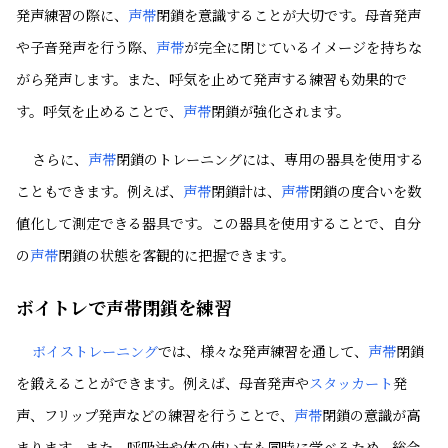
発声練習の際に、
声帯
閉鎖を意識することが大切です。母音発声
や子音発声を行う際、
声帯
が完全に閉じているイメージを持ちな
がら発声します。また、呼気を止めて発声する練習も効果的で
す。呼気を止めることで、
声帯
閉鎖が強化されます。
さらに、
声帯
閉鎖のトレーニングには、専用の器具を使用する
こともできます。例えば、
声帯
閉鎖計は、
声帯
閉鎖の度合いを数
値化して測定できる器具です。この器具を使用することで、自分
の
声帯
閉鎖の状態を客観的に把握できます。
ボイトレで声帯閉鎖を練習
ボイストレーニング
では、様々な発声練習を通して、
声帯
閉鎖
を鍛えることができます。例えば、母音発声や
スタッカート
発
声、フリップ発声などの練習を行うことで、
声帯
閉鎖の意識が高
まります。また、呼吸法や体の使い方も同時に学べるため、総合