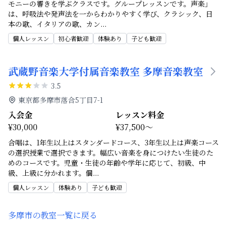
モニーの響きを学ぶクラスです。グループレッスンです。声楽」
は、呼吸法や発声法を一からわかりやすく学び、クラシック、日
本の歌、イタリアの歌、カン
...
個人レッスン
初心者歓迎
体験あり
子ども歓迎
武蔵野音楽大学付属音楽教室 多摩音楽教室
3.5
東京都多摩市落合5丁目7-1
入会金
レッスン料金
¥30,000
¥37,500～
合唱は、1年生以上はスタンダードコース、3年生以上は声楽コース
の選択授業で選択できます。幅広い音楽を身につけたい生徒のた
めのコースです。児童・生徒の年齢や学年に応じて、初級、中
級、上級に分かれます。個
...
個人レッスン
体験あり
子ども歓迎
多摩市
の教室一覧に戻る