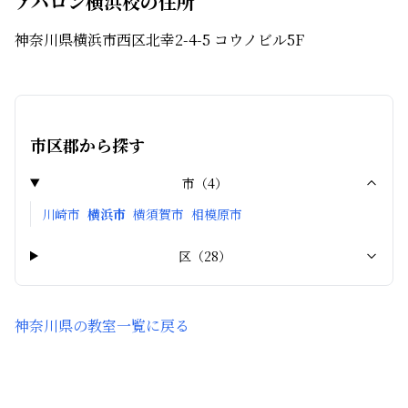
アバロン横浜校の住所
神奈川県横浜市西区北幸2-4-5 コウノビル5F
市区郡から探す
市
（
4
）
川崎市
横浜市
横須賀市
相模原市
区
（
28
）
神奈川県
の教室一覧に戻る