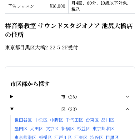
月4回、60分、10歳以下対象、
子供レッスン
¥
16,000
税込
椿音楽教室 サウンドスタジオノア 池尻大橋店
の住所
東京都目黒区大橋2-22-5-2F受付
市区郡から探す
市
（
26
）
区
（
23
）
世田谷区
中央区
中野区
千代田区
台東区
品川区
墨田区
大田区
文京区
新宿区
杉並区
東京都北区
東京都港区
板橋区
江戸川区
江東区
渋谷区
目黒区