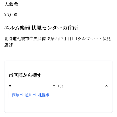
入会金
¥
5,000
エルム楽器 伏見センターの住所
北海道札幌市中央区南18条西17丁目1-1ラルズマート伏見
店2F
市区郡から探す
市
（
3
）
函館市
旭川市
札幌市