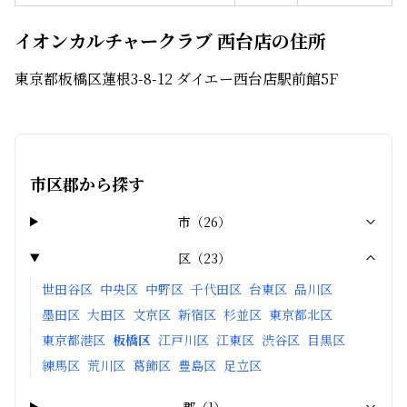
イオンカルチャークラブ 西台店の住所
東京都板橋区蓮根3-8-12 ダイエー西台店駅前館5F
市区郡から探す
市
（
26
）
区
（
23
）
世田谷区
中央区
中野区
千代田区
台東区
品川区
墨田区
大田区
文京区
新宿区
杉並区
東京都北区
東京都港区
板橋区
江戸川区
江東区
渋谷区
目黒区
練馬区
荒川区
葛飾区
豊島区
足立区