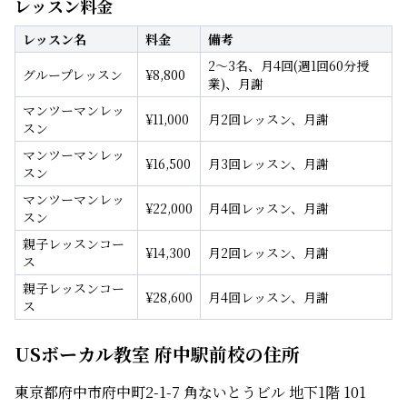
レッスン料金
レッスン名
料金
備考
2～3名、月4回(週1回60分授
グループレッスン
¥
8,800
業)、月謝
マンツーマンレッ
¥
11,000
月2回レッスン、月謝
スン
マンツーマンレッ
¥
16,500
月3回レッスン、月謝
スン
マンツーマンレッ
¥
22,000
月4回レッスン、月謝
スン
親子レッスンコー
¥
14,300
月2回レッスン、月謝
ス
親子レッスンコー
¥
28,600
月4回レッスン、月謝
ス
USボーカル教室 府中駅前校の住所
東京都府中市府中町2-1-7 角ないとうビル 地下1階 101