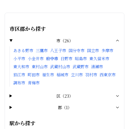
市区郡から探す
市
（
26
）
あきる野市
三鷹市
八王子市
国分寺市
国立市
多摩市
小平市
小金井市
府中市
日野市
昭島市
東久留米市
東大和市
東村山市
武蔵村山市
武蔵野市
清瀬市
狛江市
町田市
福生市
稲城市
立川市
羽村市
西東京市
調布市
青梅市
区
（
23
）
郡
（
1
）
駅から探す