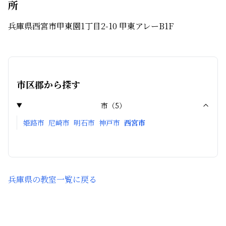
所
兵庫県西宮市甲東園1丁目2-10 甲東アレーB1F
市区郡から探す
市
（
5
）
姫路市
尼崎市
明石市
神戸市
西宮市
兵庫県
の教室一覧に戻る