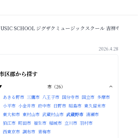
 MUSIC SCHOOL ジグザクミュージックスクール 吉祥寺校
2026.4.28
市区郡から探す
市
（
26
）
あきる野市
三鷹市
八王子市
国分寺市
国立市
多摩市
小平市
小金井市
府中市
日野市
昭島市
東久留米市
東大和市
東村山市
武蔵村山市
武蔵野市
清瀬市
狛江市
町田市
福生市
稲城市
立川市
羽村市
西東京市
調布市
青梅市