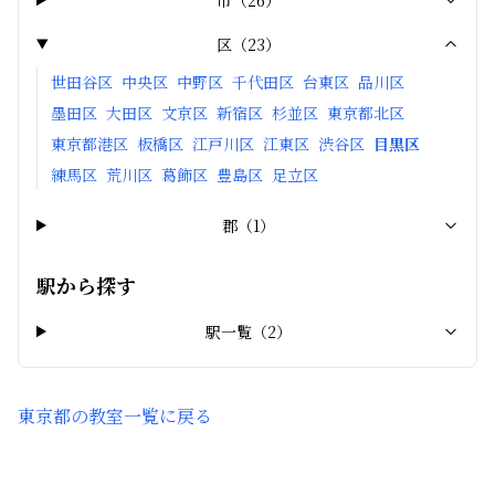
市
（
26
）
区
（
23
）
世田谷区
中央区
中野区
千代田区
台東区
品川区
墨田区
大田区
文京区
新宿区
杉並区
東京都北区
東京都港区
板橋区
江戸川区
江東区
渋谷区
目黒区
練馬区
荒川区
葛飾区
豊島区
足立区
郡
（
1
）
駅から探す
駅一覧（
2
）
東京都
の教室一覧に戻る