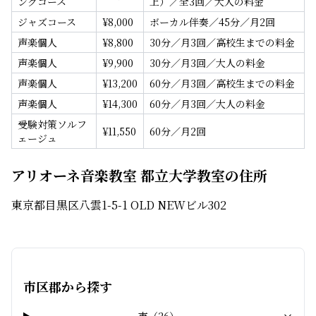
ングコース
上）／全3回／大人の料金
ジャズコース
¥
8,000
ボーカル伴奏／45分／月2回
声楽個人
¥
8,800
30分／月3回／高校生までの料金
声楽個人
¥
9,900
30分／月3回／大人の料金
声楽個人
¥
13,200
60分／月3回／高校生までの料金
声楽個人
¥
14,300
60分／月3回／大人の料金
受験対策ソルフ
¥
11,550
60分／月2回
ェージュ
アリオーネ音楽教室 都立大学教室の住所
東京都目黒区八雲1-5-1 OLD NEWビル302
市区郡から探す